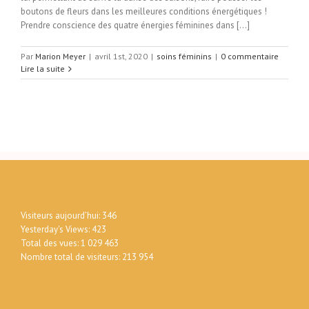
boutons de fleurs dans les meilleures conditions énergétiques !
Prendre conscience des quatre énergies féminines dans [...]
Par
Marion Meyer
|
avril 1st, 2020
|
soins féminins
|
0 commentaire
Lire la suite
Visiteurs aujourd’hui:
346
Yesterday's Views:
423
Total des vues:
1 029 463
Nombre total de visiteurs:
213 954