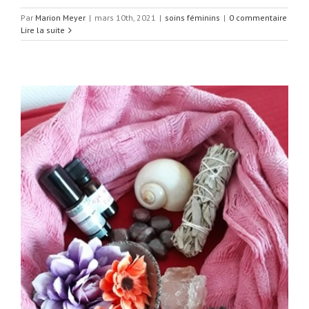
Par
Marion Meyer
|
mars 10th, 2021
|
soins féminins
|
0 commentaire
Lire la suite