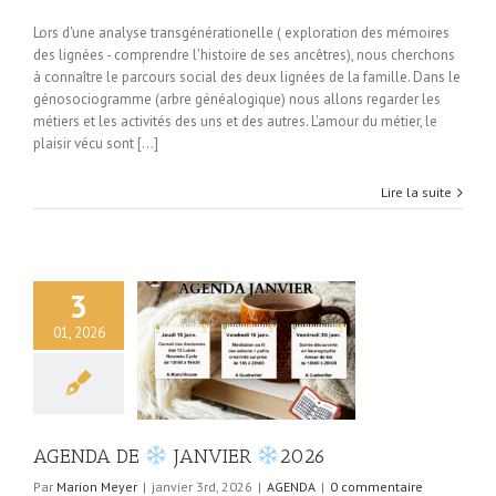
Lors d'une analyse transgénérationelle ( exploration des mémoires
des lignées - comprendre l'histoire de ses ancêtres), nous cherchons
à connaître le parcours social des deux lignées de la famille. Dans le
génosociogramme (arbre généalogique) nous allons regarder les
métiers et les activités des uns et des autres. L'amour du métier, le
plaisir vécu sont [...]
Lire la suite
3
01, 2026
 DE
JANVIER
2026
AGENDA
AGENDA DE
JANVIER
2026
Par
Marion Meyer
|
janvier 3rd, 2026
|
AGENDA
|
0 commentaire