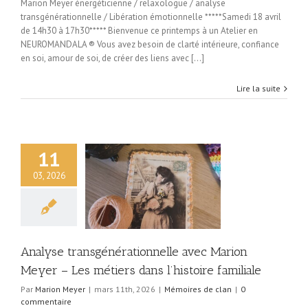
Marion Meyer énergéticienne / relaxologue / analyse
transgénérationnelle / Libération émotionnelle *****Samedi 18 avril
de 14h30 à 17h30***** Bienvenue ce printemps à un Atelier en
NEUROMANDALA ® Vous avez besoin de clarté intérieure, confiance
en soi, amour de soi, de créer des liens avec [...]
Lire la suite
11
ransgénérationnelle
03, 2026
rion Meyer – Les
s dans l’histoire
familiale
oires de clan
Analyse transgénérationnelle avec Marion
Meyer – Les métiers dans l’histoire familiale
Par
Marion Meyer
|
mars 11th, 2026
|
Mémoires de clan
|
0
commentaire