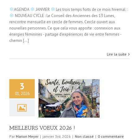
AGENDA
JANVIER
Les trois temps forts de ce mois hivernal :
NOUVEAU CYCLE : Le Conseil des Anciennes des 13 Lunes,
rencontre mensuelle en cercle de femmes. Cercle ouvert aux
nouvelles personnes. Ce que cela vous apporte : connexion aux
énergies féminines - partage d'expériences de vie entre femmes -
chemin [...]
Lire la suite
3
01, 2026
RS VOEUX 2026 !
Non classé
MEILLEURS VOEUX 2026 !
Par
Marion Meyer
|
janvier 3rd, 2026
|
Non classé
|
0 commentaire