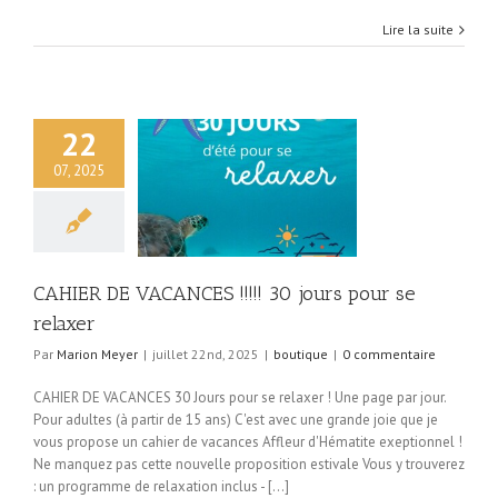
Lire la suite
22
07, 2025
DE VACANCES !!!!!
s pour se relaxer
boutique
CAHIER DE VACANCES !!!!! 30 jours pour se
relaxer
Par
Marion Meyer
|
juillet 22nd, 2025
|
boutique
|
0 commentaire
CAHIER DE VACANCES 30 Jours pour se relaxer ! Une page par jour.
Pour adultes (à partir de 15 ans) C'est avec une grande joie que je
vous propose un cahier de vacances Affleur d'Hématite exeptionnel !
Ne manquez pas cette nouvelle proposition estivale Vous y trouverez
: un programme de relaxation inclus - [...]