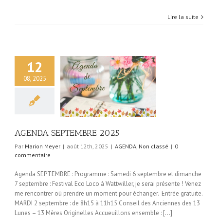
Lire la suite
12
08, 2025
 SEPTEMBRE 2025
DA
Non classé
AGENDA SEPTEMBRE 2025
Par
Marion Meyer
|
août 12th, 2025
|
AGENDA
,
Non classé
|
0
commentaire
Agenda SEPTEMBRE : Programme : Samedi 6 septembre et dimanche
7 septembre : Festival Eco Loco à Wattwiller, je serai présente ! Venez
me rencontrer où prendre un moment pour échanger. Entrée gratuite.
️MARDI 2 septembre : de 8h15 à 11h15 Conseil des Anciennes des 13
Lunes – 13 Mères Originelles Accueuillons ensemble : [...]