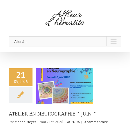
Skip
to
content
Aller à...
21
05, 2026
TELIER EN
RAPHIE * JUIN *
AGENDA
ATELIER EN NEUROGRAPHIE * JUIN *
Par
Marion Meyer
|
mai 21st, 2026
|
AGENDA
|
0 commentaire