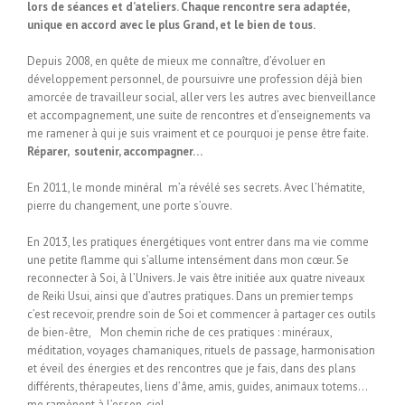
lors de séances et d’ateliers. Chaque rencontre sera adaptée,
unique en accord avec le plus Grand, et le bien de tous.
Depuis 2008, en quête de mieux me connaître, d’évoluer en
développement personnel, de poursuivre une profession déjà bien
amorcée de travailleur social, aller vers les autres avec bienveillance
et accompagnement, une suite de rencontres et d’enseignements va
me ramener à qui je suis vraiment et ce pourquoi je pense être faite.
Réparer, soutenir, accompagner…
En 2011, le monde minéral m’a révélé ses secrets. Avec l’hématite,
pierre du changement, une porte s’ouvre.
En 2013, les pratiques énergétiques vont entrer dans ma vie comme
une petite flamme qui s’allume intensément dans mon cœur. Se
reconnecter à Soi, à l’Univers. Je vais être initiée aux quatre niveaux
de Reiki Usui, ainsi que d’autres pratiques. Dans un premier temps
c’est recevoir, prendre soin de Soi et commencer à partager ces outils
de bien-être, Mon chemin riche de ces pratiques : minéraux,
méditation, voyages chamaniques, rituels de passage, harmonisation
et éveil des énergies et des rencontres que je fais, dans des plans
différents, thérapeutes, liens d’âme, amis, guides, animaux totems…
me ramènent à l’essen-ciel.