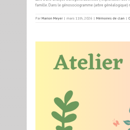
famille. Dans le génosociogramme (arbre généalogique) nous 
Par
Marion Meyer
|
mars 11th, 2026
|
Mémoires de clan
|