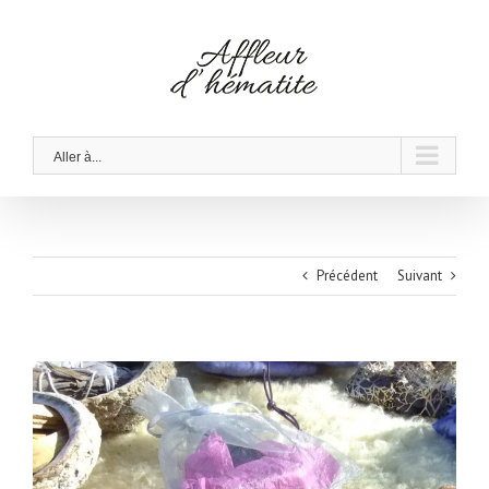
Skip
to
content
Aller à...
Précédent
Suivant
Voir
l'image
agrandie