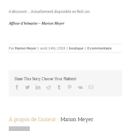
A découvrir …Actuellement disponible en Roll-on.
Affleur d’hématite – Marion Meyer
Par
Marion Meyer
|
août 14th, 2018
|
boutique
|
0 commentaire
Share This Story, Choose Your Platform!
facebook
twitter
linkedin
reddit
tumblr
pinterest
vk
Email
À propos de l'auteur :
Marion Meyer